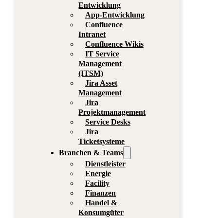
Entwicklung
App-Entwicklung
Confluence
Intranet
Confluence Wikis
IT Service
Management
(ITSM)
Jira Asset
Management
Jira
Projektmanagement
Service Desks
Jira
Ticketsysteme
Branchen & Teams
Dienstleister
Energie
Facility
Finanzen
Handel &
Konsumgüter