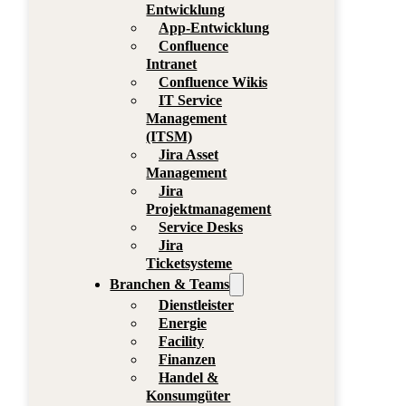
Entwicklung
App-Entwicklung
Confluence
Intranet
Confluence Wikis
IT Service
Management
(ITSM)
Jira Asset
Management
Jira
Projektmanagement
Service Desks
Jira
Ticketsysteme
Branchen & Teams
Dienstleister
Energie
Facility
Finanzen
Handel &
Konsumgüter