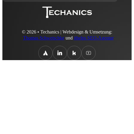
© 2026 • Techanics | Webdesign & Umsetzung:
Thomas Schwetschke
und
ithelps SEO-Agentur