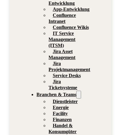
Entwicklung
App-Entwicklung
Confluence
Intranet
Confluence Wikis
IT Service
Management
(ITSM)
Jira Asset
Management
Jira
Projektmanagement
Service Desks
Jira
Ticketsysteme
Branchen & Teams
Dienstleister
Energie
Facility
Finanzen
Handel &
Konsumgüter