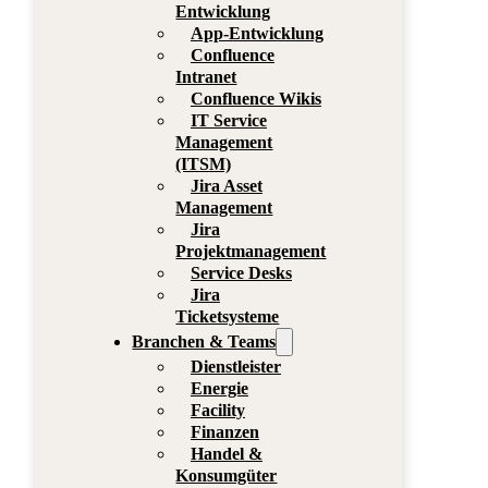
Entwicklung
App-Entwicklung
Confluence
Intranet
Confluence Wikis
IT Service
Management
(ITSM)
Jira Asset
Management
Jira
Projektmanagement
Service Desks
Jira
Ticketsysteme
Branchen & Teams
Dienstleister
Energie
Facility
Finanzen
Handel &
Konsumgüter