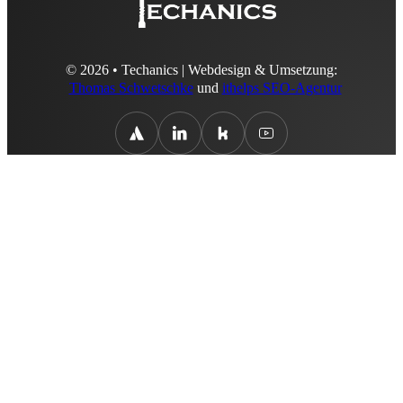
© 2026 • Techanics | Webdesign & Umsetzung:
Thomas Schwetschke
und
ithelps SEO-Agentur