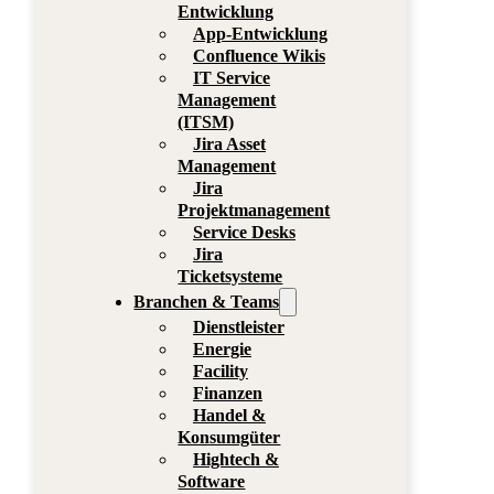
Entwicklung
App-Entwicklung
Confluence Wikis
IT Service
Management
(ITSM)
Jira Asset
Management
Jira
Projektmanagement
Service Desks
Jira
Ticketsysteme
Branchen & Teams
Dienstleister
Energie
Facility
Finanzen
Handel &
Konsumgüter
Hightech &
Software