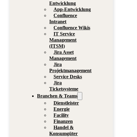
Entwicklung
App-Entwicklung
Confluence
Intranet
Confluence Wikis
IT Service
Management
(ITSM)
Jira Asset
Management
Jira
Projektmanagement
Service Desks
Jira
Ticketsysteme
Branchen & Teams
Dienstleister
Energie
Facility
Finanzen
Handel &
Konsumgüter