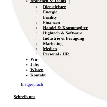
Branchen & Teams
Dienstleister
Energie
Facility
Finanzen
Handel & Konsumgüter
Hightech & Software
Industrie & Fertigung
Marketing
Medien
Personal / HR
Wir
Jobs
Wissen
Kontakt
Erstgespräch
Schreib uns