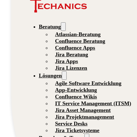
Beratung
Atlassian-Beratung
Confluence Beratung
Confluence Apps
Jira Beratung
Jira Apps
Jira Lizenzen
Lösungen
Agile Software Entwicklung
App-Entwicklung
Confluence Wikis
IT Service Management (ITSM)
Jira Asset Management
Jira Projektmanagement
Service Desks
Jira Ticketsysteme