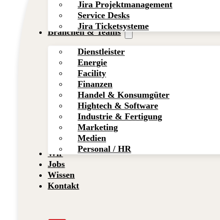
Jira Projektmanagement
Service Desks
Jira Ticketsysteme
Branchen & Teams
Dienstleister
Energie
Facility
Finanzen
Handel & Konsumgüter
Hightech & Software
Industrie & Fertigung
Marketing
Medien
Personal / HR
Wir
Jobs
Wissen
Kontakt