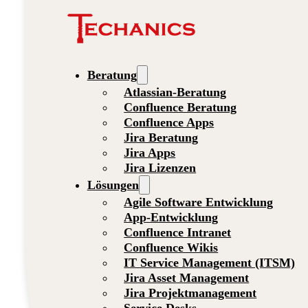
Beratung
Atlassian-Beratung
Confluence Beratung
Confluence Apps
Jira Beratung
Jira Apps
Jira Lizenzen
Lösungen
Agile Software Entwicklung
App-Entwicklung
Confluence Intranet
Confluence Wikis
IT Service Management (ITSM)
Jira Asset Management
Jira Projektmanagement
Service Desks