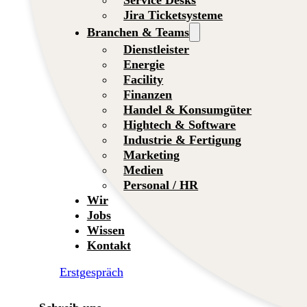
Jira Ticketsysteme
Branchen & Teams
Dienstleister
Energie
Facility
Finanzen
Handel & Konsumgüter
Hightech & Software
Industrie & Fertigung
Marketing
Medien
Personal / HR
Wir
Jobs
Wissen
Kontakt
Erstgespräch