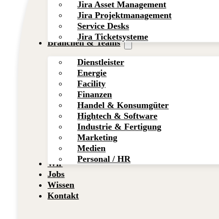
Jira Asset Management
Jira Projektmanagement
Service Desks
Jira Ticketsysteme
Branchen & Teams
Dienstleister
Energie
Facility
Finanzen
Handel & Konsumgüter
Hightech & Software
Industrie & Fertigung
Marketing
Medien
Personal / HR
Wir
Jobs
Wissen
Kontakt