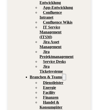
Entwicklung
App-Entwicklung
Confluence
Intranet
Confluence Wikis
IT Service
Management
(ITSM)
Jira Asset
Management
Jira
Projektmanagement
Service Desks
Jira
Ticketsysteme
Branchen & Teams
Dienstleister
Energie
Facility
Finanzen
Handel &
Konsumgüter