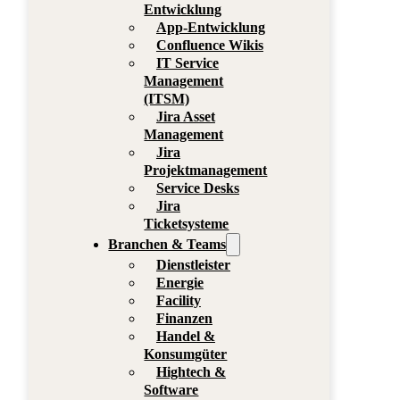
Entwicklung
App-Entwicklung
Confluence Wikis
IT Service
Management
(ITSM)
Jira Asset
Management
Jira
Projektmanagement
Service Desks
Jira
Ticketsysteme
Branchen & Teams
Dienstleister
Energie
Facility
Finanzen
Handel &
Konsumgüter
Hightech &
Software