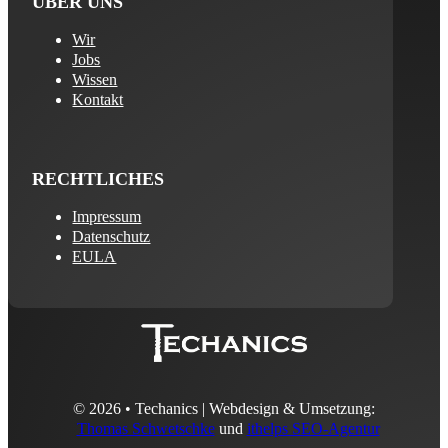
ÜBER UNS
Wir
Jobs
Wissen
Kontakt
RECHTLICHES
Impressum
Datenschutz
EULA
© 2026 • Techanics | Webdesign & Umsetzung:
Thomas Schwetschke
und
ithelps SEO-Agentur