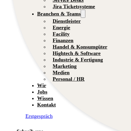
Jira Ticketsysteme
Branchen & Teams
Dienstleister
Energie
Facility
Finanzen
Handel & Konsumgüter
Hightech & Software
Industrie & Fertigung
Marketing
Medien
Personal / HR
Wir
Jobs
Wissen
Kontakt
Erstgespräch