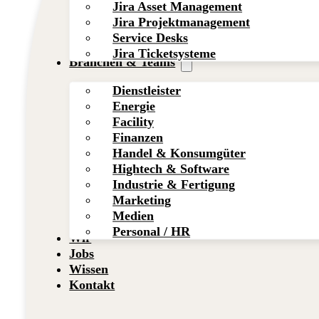
Jira Asset Management
Jira Projektmanagement
Service Desks
Jira Ticketsysteme
Branchen & Teams
Dienstleister
Energie
Facility
Finanzen
Handel & Konsumgüter
Hightech & Software
Industrie & Fertigung
Marketing
Medien
Personal / HR
Wir
Jobs
Wissen
Kontakt