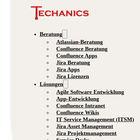
Beratung
Atlassian-Beratung
Confluence Beratung
Confluence Apps
Jira Beratung
Jira Apps
Jira Lizenzen
Lösungen
Agile Software Entwicklung
App-Entwicklung
Confluence Intranet
Confluence Wikis
IT Service Management (ITSM)
Jira Asset Management
Jira Projektmanagement
Service Desks