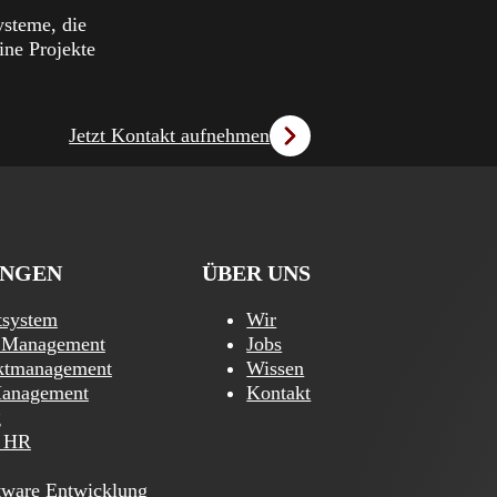
ysteme, die
ine Projekte
Jetzt Kontakt aufnehmen
NGEN
ÜBER UNS
tsystem
Wir
t Management
Jobs
ektmanagement
Wissen
Management
Kontakt
g
/ HR
tware Entwicklung